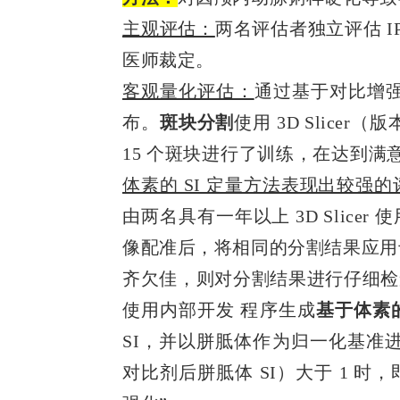
主观评估：
两名评估者独立评估 
医师裁定。
客观量化评估：
通
过基
于对比增强后
布。
斑块分割
使用
3D Slicer
（版本
15 个斑块进行了训练，在达到满
体素的 SI 定量方法表现出较强的
由两名具有一年以上 3D Slic
像配准后，将相同的分割结果应用于对
齐欠佳，则对分割结果进行仔细检
使用内部开发 程序生成
基于体素
SI，并以
胼胝体
作为归一化基准
对比剂后胼胝体 SI）大于 1 时