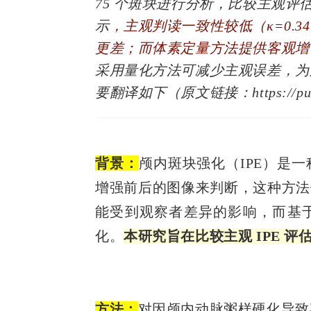
75 个斑块进行分析，比较主观
示
，主观判读一致性较低（κ=0.
更差；而体素定量方法提供客观增强
采用量化方法可减少主观误差，为
要翻译如下
（原文链接：https://pubme
背景：
颅内斑块强化（
IPE
）是一
增强前后的图像来判断，这种方法
能受到观察者差异的影响，而基于
化。
本研究旨在比较主观 IPE 
方法：
对因颅内动脉粥样硬化导致卒