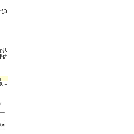
并通
。
在达
评估
p =
 =