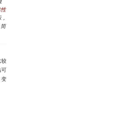
显
靠性
示，
。
简
比较
估可
）变