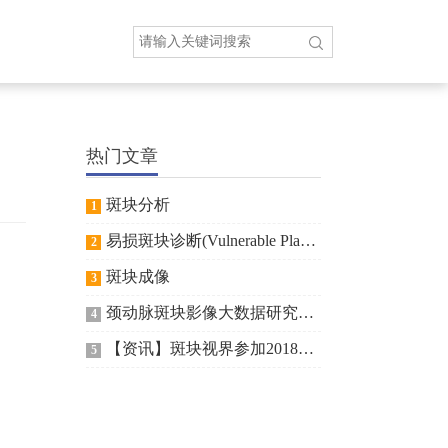
热门文章
斑块分析
1
易损斑块诊断(Vulnerable Plaque Diagnostics, VPD)技术的临床应用有奖征文活动
2
斑块成像
3
颈动脉斑块影像大数据研究项目获得北京市自然科学基金委资助
4
【资讯】斑块视界参加2018天坛会
5