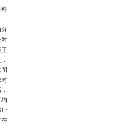
射科
的分
先对
基于
）
，
成图
像对
后，
平均
 /
存在