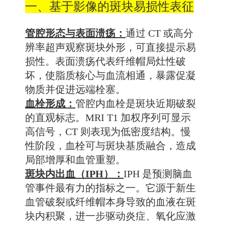
一、基于影像的斑块易损性表征
管腔形态与表面溃疡：
通过 CT 或高分
辨率超声观察斑块外形，可直接提示易
损性。表面溃疡代表纤维帽局灶性破
坏，使脂质核心与血流相通，暴露促凝
物质并促进远端栓塞。
血栓形成：
管腔内血栓是斑块近期破裂
的直观标志。MRI T1 加权序列可显示
高信号，CT 则表现为低密度结构。慢
性阶段，血栓可与斑块基质融合，造成
局部增厚和血管重塑。
斑块内出血（IPH）：
IPH 是预测脑血
管事件最有力的指标之一。它源于新生
血管破裂或纤维帽本身导致的血液在斑
块内积聚，进一步驱动炎症、氧化应激