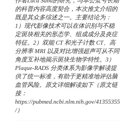
作者
Luca Saba
的研究，与本公众号长期
的科普内容高度契合，本次推文介绍的
既是其众多综述之一。
主要结论为：
1）现代影像技术可以在体识别与不稳
定斑块相关的形态学、组成成分及炎症
特征。2）双能 CT 和光子计数 CT、高
分辨率 MRI 以及对比增强超声可从不同
角度互补地揭示斑块生物学特性。3）
Plaque-RADS 分类体系为影像学解读提
供了统一标准，有助于更精准地评估脑
血管风险。原文详细解读如下（原文链
接：
https://pubmed.ncbi.nlm.nih.gov/41355355
/）