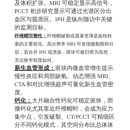
及体积扩张。MRI 可稳定显示高信号，
PCCT 初步研究显示可通过光谱区分出
血区与脂质区。IPH 是纵向随访中关键
的监测目标。
纤维帽完整性：
纤维帽破裂或显著变薄是血栓栓
塞的主要前兆。高分辨率 MRI 可发现微裂隙和分
层，若合并 IPH 或溃疡，斑块可被归类为高危，
无论狭窄程度如何。
新生血管形成：
斑块内微血管增生提示
慢性炎症和局部缺氧。动态增强 MRI、
CTA 和对比增强超声可量化新生血管密
度。
钙化：
大片融合性钙化可稳定斑块，而
微钙化尤其靠近纤维帽时，会成为应力
集中点，引发破裂。CT/PCCT 可精细区
分不同钙化模式，其空间分布比总体体