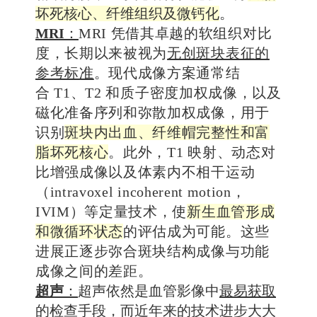
坏死核心、纤维组织及微钙化
。
MRI
：
MRI
凭借其卓越的软组织对比
度，长期以来被视为
无创斑块表征的
参考标准
。现代成像方案通常结
合
T1
、
T2
和质子密度加权成像，以及
磁化准备序列和弥散加权成像，用于
识别
斑块内出血、纤维帽完整性和富
脂坏死核心
。此外，
T1
映射、动态对
比增强成像以及
体素内不相干运动
（
intravoxel incoherent motion
，
IVIM
）等定量技术，使
新生血管形成
和微循环状态
的评估成为可能。这些
进展正逐步弥合斑块结构成像与功能
成像之间的差距。
超声
：
超声依然是血管影像中
最易获取
的检查手段，而近年来的技术进步大大