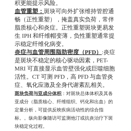
积更能提示风险。
血管重塑：
斑块可向外扩张维持管腔通
畅（正性重塑），掩盖真实负荷，常伴
脂质核心和炎症。正性重塑斑块更易发
生 IPH 和纤维帽变薄，负性重塑通常提
示稳定纤维化病变。
炎症与血管周围脂肪密度（
PFD
）
:炎症
是斑块不稳定的核心驱
动因素，
PET-
MRI
可直接显示血管壁强化或巨噬细胞
活性
。CT 可测 PFD，高 PFD 与血管炎
症、氧化应激及全身代谢紊乱相关。
斑块负荷与亚成分体积
：
对斑块总体体积及其各
亚成分（脂质核心、纤维组织、钙化和出血）的
定量分析，可提供反映疾病活动性的综合指
标。
。纵向影像随访可监测他汀或抗炎治疗下斑
块稳定化过程。