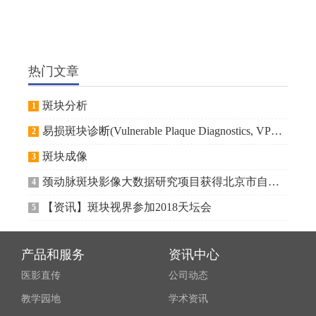
热门文章
斑块分析
1
易损斑块诊断(Vulnerable Plaque Diagnostics, VPD)技术的临床应用有奖征文活动
2
斑块成像
3
颈动脉斑块影像大数据研究项目获得北京市自然科学基金委资助
4
【资讯】斑块视界参加2018天坛会
5
产品和服务
资讯中心
医影直传
公司动态
教学园地
学术资讯